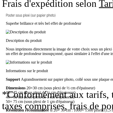
Frais d'expédition selon
Tar
Superbe brillance et très bel effet de profondeur
Description du produit
Nous imprimons directement la image de votre choix sous un plexi d
un effet de profondeur insoupçonné, quasi similaire à l'effet d'une 
Informations sur le produit
Support
Agrandissement sur papier photo, collé sous une plaque e
Dimensions
20×30 cm (sous plexi de ½ cm d'épaisseur)
*Conformément aux tarifs, t
30× 45 cm (sous plexi de ½ cm d'épaisseur)
40× 60 cm (sous plexi de 1 cm d'épaisseur)
50× 75 cm (sous plexi de 1 cm d'épaisseur)
taxes comprises, frais de por
Résolution recommandée
si 20× 30 cm : 1000× 1500 pixels (1,5 