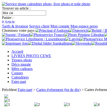
Trouver un article :
Panier :
0
Article
Tarifs & livraison
Service client
Mon compte
Mon espace perso
Choisissez votre pays
Accueil
LIVRES PHOTO CEWE
Tirages photo
Déco murale
Idées cadeaux
Coques
Calendriers
Faire-part
Précédent
Faire-part
>
Cartes événement (lot de dix)
> Cartes événem