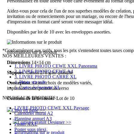
Personnalisez en toute liberté votre carte événement au format orig
Aidez-vous pour cela de l'un de nos superbes modèles de création, pu
invitation ou de remerciements pour un mariage, ou encore de l'he
d'impression en format carré seront votre messager idéal.
Disponibles par lot de 10 avec les enveloppes assorties.
*Conformément aux tarifs, tous les prix s'entendent toutes taxes compri
Informations sur le produit
NOS MEILLEURES VENTES :
Dimensions
14×14 cm
1. LIVRE PHOTO CEWE XXL Panorama
2. LIVRE PHOTO CEWE A4
Support
Carton 270 g/m² plastifié
3. LIVRE PHOTO CARRÉ XL
4. Photo sur toile
Conception
Grand choix de modèles variés,
5. Cartes événement XL
impression carte postale au verso
NOUVEAUX PRODUITS :
Contenu de la livraison
Lot de 10
LIVRE PHOTO CEWE XXL Paysage
Créer en ligne >>
Calendrier mural A2
Planning annuel A3
Logiciel gratuit Designer >>
Poster XXL
Poster sous plexi
Informations sur le produit