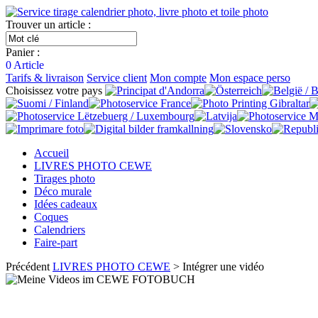
Trouver un article :
Panier :
0
Article
Tarifs & livraison
Service client
Mon compte
Mon espace perso
Choisissez votre pays
Accueil
LIVRES PHOTO CEWE
Tirages photo
Déco murale
Idées cadeaux
Coques
Calendriers
Faire-part
Précédent
LIVRES PHOTO CEWE
> Intégrer une vidéo