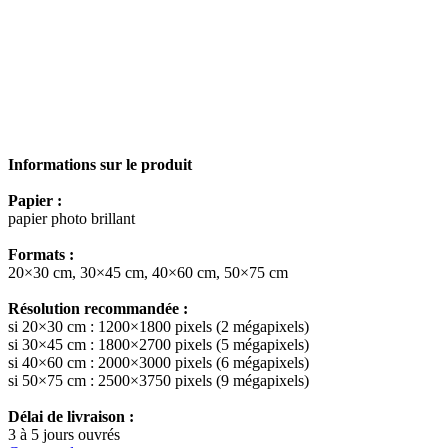
Informations sur le produit
Papier :
papier photo brillant
Formats :
20×30 cm, 30×45 cm, 40×60 cm, 50×75 cm
Résolution recommandée :
si 20×30 cm : 1200×1800 pixels (2 mégapixels)
si 30×45 cm : 1800×2700 pixels (5 mégapixels)
si 40×60 cm : 2000×3000 pixels (6 mégapixels)
si 50×75 cm : 2500×3750 pixels (9 mégapixels)
Délai de livraison :
3 à 5 jours ouvrés