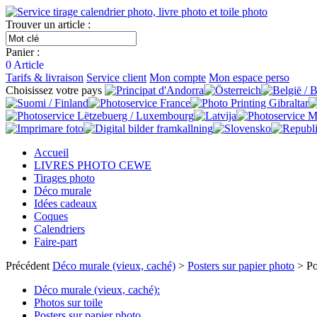
Trouver un article :
Panier :
0
Article
Tarifs & livraison
Service client
Mon compte
Mon espace perso
Choisissez votre pays
Accueil
LIVRES PHOTO CEWE
Tirages photo
Déco murale
Idées cadeaux
Coques
Calendriers
Faire-part
Précédent
Déco murale (vieux, caché)
>
Posters sur papier photo
> Po
Déco murale (vieux, caché):
Photos sur toile
Posters sur papier photo